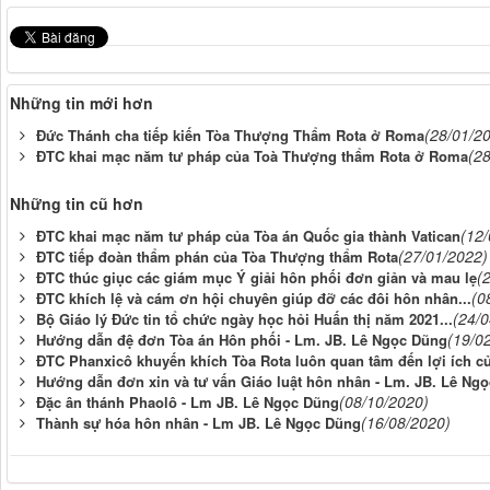
Những tin mới hơn
(28/01/2
Đức Thánh cha tiếp kiến Tòa Thượng Thẩm Rota ở Roma
(2
ĐTC khai mạc năm tư pháp của Toà Thượng thẩm Rota ở Roma
Những tin cũ hơn
(12
ĐTC khai mạc năm tư pháp của Tòa án Quốc gia thành Vatican
(27/01/2022)
ĐTC tiếp đoàn thẩm phán của Tòa Thượng thẩm Rota
(
ĐTC thúc giục các giám mục Ý giải hôn phối đơn giản và mau lẹ
(0
ĐTC khích lệ và cám ơn hội chuyên giúp đỡ các đôi hôn nhân...
(24/
Bộ Giáo lý Đức tin tổ chức ngày học hỏi Huấn thị năm 2021...
(19/0
Hướng dẫn đệ đơn Tòa án Hôn phối - Lm. JB. Lê Ngọc Dũng
ĐTC Phanxicô khuyến khích Tòa Rota luôn quan tâm đến lợi ích củ
Hướng dẫn đơn xin và tư vấn Giáo luật hôn nhân - Lm. JB. Lê Ng
(08/10/2020)
Đặc ân thánh Phaolô - Lm JB. Lê Ngọc Dũng
(16/08/2020)
Thành sự hóa hôn nhân - Lm JB. Lê Ngọc Dũng