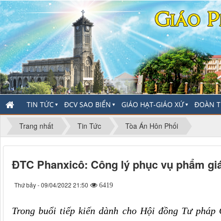
TIN TỨC
ĐCV SAO BIỂN
GIÁO HẠT-GIÁO XỨ
ĐOÀN T
▼
▼
▼
Trang nhất
Tin Tức
Tòa Án Hôn Phối
ĐTC Phanxicô: Công lý phục vụ phẩm giá
Thứ bảy - 09/04/2022 21:50
6419
Trong buổi tiếp kiến dành cho Hội đồng Tư pháp 