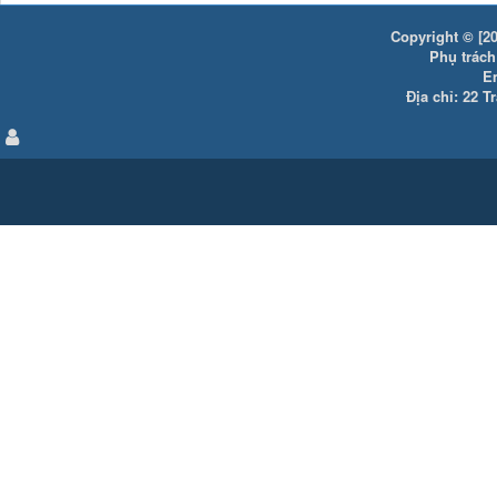
Copyright © [20
Phụ trách:
E
Địa chỉ: 22 