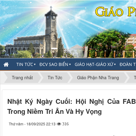
TIN TỨC
ĐCV SAO BIỂN
GIÁO HẠT-GIÁO XỨ
ĐOÀN T
▼
▼
▼
Trang nhất
Tin Tức
Giáo Phận Nha Trang
T
Nhật Ký Ngày Cuối: Hội Nghị Của FAB
Trong Niềm Tri Ân Và Hy Vọng
Thứ năm - 18/09/2025 22:13
316