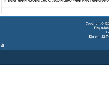
(08/
NGÀY HÀNH HƯƠNG CÁC CA ĐOÀN GIÁO PHẬN NHA TRANG
Copyright © [20
Phụ trách:
E
Địa chỉ: 22 