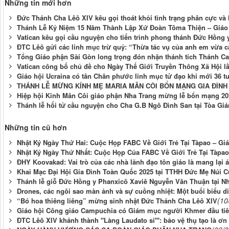
Những tin mới hơn
Đức Thánh Cha Lêô XIV kêu gọi thoát khỏi tình trạng phân cực và 
Thánh Lễ Kỷ Niệm 15 Năm Thành Lập Xứ Đoàn Tôma Thiện – Giáo X
Vatican kêu gọi cầu nguyện cho tiến trình phong thánh Đức Hồng 
ĐTC Lêô gửi các linh mục trừ quỷ: “Thừa tác vụ của anh em vừa cầ
Tổng Giáo phận Sài Gòn long trọng đón nhận thánh tích Thánh Car
Vatican công bố chủ đề cho Ngày Thế Giới Truyền Thông Xã Hội lầ
Giáo hội Ucraina có tân Chân phước linh mục tử đạo khi mới 36 t
THÁNH LỄ MỪNG KÍNH MẸ MARIA MÂN CÔI BỔN MẠNG GIA ĐÌN
Hiệp hội Kinh Mân Côi giáo phận Nha Trang mừng lễ bổn mạng 20
Thánh lễ hối tử cầu nguyện cho Cha G.B Ngô Đình San tại Tòa Gi
Những tin cũ hơn
Nhật Ký Ngày Thứ Hai: Cuộc Họp FABC Về Giới Trẻ Tại Tàpao – Gi
Nhật Ký Ngày Thứ Nhất: Cuộc Họp Của FABC Về Giới Trẻ Tại Tàpao
ĐHY Koovakad: Vai trò của các nhà lãnh đạo tôn giáo là mang lại 
Khai Mạc Đại Hội Gia Đình Toàn Quốc 2025 tại TTHH Đức Mẹ Núi C
Thánh lễ giỗ Đức Hồng y Phanxicô Xaviê Nguyễn Văn Thuận tại N
Drones, các ngôi sao màn ảnh và sự cuồng nhiệt: Một buổi biểu 
(10
“Bó hoa thiêng liêng” mừng sinh nhật Đức Thánh Cha Lêô XIV
Giáo hội Công giáo Campuchia có Giám mục người Khmer đầu ti
ĐTC Lêô XIV khánh thành "Làng Laudato si'": bảo vệ thụ tạo là ơn