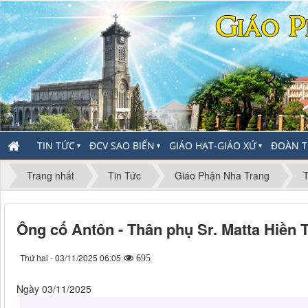
TIN TỨC
ĐCV SAO BIỂN
GIÁO HẠT-GIÁO XỨ
ĐOÀN T
▼
▼
▼
Trang nhất
Tin Tức
Giáo Phận Nha Trang
Ông cố Antôn - Thân phụ Sr. Matta Hiề
Thứ hai - 03/11/2025 06:05
695
Ngày 03/11/2025