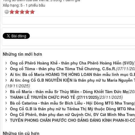
Xếp hạng:
5
-
1
phiếu bầu
Những tin mới hơn
Ông cố Phêrô Hoàng Khế - thân phụ Cha Phêrô Hoàng Hiến (SVD)
(07/11/20
Ông cố Tôma - thân phụ Cha Tôma Thế Chương, C.Ss.R.
Ai tín: Bà cố Maria HOÀNG THỊ HỒNG LOAN thân mẫu linh mục G.B
Ai tín: ông Cố G.B NGUYỄN KIỆN là thân phụ nữ tu Maria Nguyễn
(19/11/2025)
(20
Bà cố Maria - thân mẫu Sr Thùy Miên - Dòng Khiết Tâm Đức Mẹ
(23/11/2025)
THÁNH LỄ TRUYỀN CHỨC PHÓ TẾ (27/11/2025)
Bà cố Catarina - thân mẫu Sr Bích Liễu - Hội Dòng MTG Nha Trang
Ông Cố G.B là thân phụ nữ tu Têrêsa Thị Mỹ thuộc Dòng MTG Nha 
Ông Cố Phêrô, thân phụ đan nữ Quỳnh Chi, ĐV Cát Minh Nha Tran
TUYÊN PHONG CHÂN PHƯỚC CHO ĐẤNG ĐÁNG KÍNH PHAN-XI-CÔ
Những tin cũ hơn