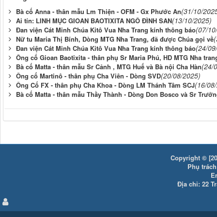
(31/10/202
Bà cố Anna - thân mẫu Lm Thiện - OFM - Gx Phước An
(13/10/2025)
Ai tín: LINH MỤC GIOAN BAOTIXITA NGÔ ĐÌNH SAN
(07/10
Đan viện Cát Minh Chúa Kitô Vua Nha Trang kính thông báo
(
Nữ tu Maria Thị Bính, Dòng MTG Nha Trang, đã được Chúa gọi về
(24/09
Đan viện Cát Minh Chúa Kitô Vua Nha Trang kính thông báo
Ông cố Gioan Baotixita - thân phụ Sr Maria Phú, HD MTG Nha tran
(24/
Bà cố Matta - thân mẫu Sr Cảnh , MTG Huế và Bà nội Cha Hàn
(20/08/2025)
Ông cố Martinô - thân phụ Cha Viên - Dòng SVD
(16/08
Ông Cố FX - thân phụ Cha Khoa - Dòng LM Thánh Tâm SCJ
Bà cố Matta - thân mẫu Thầy Thành - Dòng Don Bosco và Sr Trưở
Copyright © [20
Phụ trách:
E
Địa chỉ: 22 