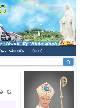
HÚA
VĂN KIỆN
LIÊN HỆ
▼
▼