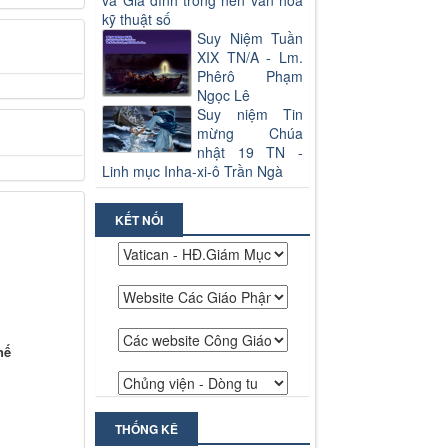
và Gia đình trong nền văn hoá
kỹ thuật số
Suy Niệm Tuần
XIX TN/A - Lm.
Phêrô Phạm
Ngọc Lê
Suy niệm Tin
mừng Chúa
nhật 19 TN -
Linh mục Inha-xi-ô Trần Ngà
KẾT NỐI
hế
THỐNG KÊ