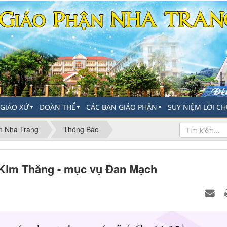
-GIÁO XỨ
ĐOÀN THỂ
CÁC BAN GIÁO PHẬN
SUY NIỆM LỜI C
▼
▼
▼
n Nha Trang
Thông Báo
 Kim Thăng - mục vụ Đan Mạch