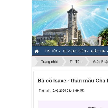
TIN TỨC
ĐCV SAO BIỂN
GIÁO HẠT
▼
▼
Trang nhất
Tin Tức
Giáo Phậ
Bà cố Isave - thân mẫu Cha
Thứ hai - 15/06/2026 03:41
481