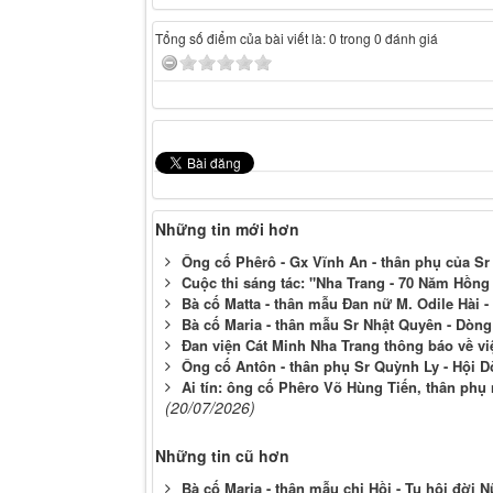
Tổng số điểm của bài viết là: 0 trong 0 đánh giá
Những tin mới hơn
Ông cố Phêrô - Gx Vĩnh An - thân phụ của S
Cuộc thi sáng tác: "Nha Trang - 70 Năm Hồng
Bà cố Matta - thân mẫu Đan nữ M. Odile Hài 
Bà cố Maria - thân mẫu Sr Nhật Quyên - Dòn
Đan viện Cát Minh Nha Trang thông báo về v
Ông cố Antôn - thân phụ Sr Quỳnh Ly - Hội 
Ai tín: ông cố Phêro Võ Hùng Tiến, thân phụ
(20/07/2026)
Những tin cũ hơn
Bà cố Maria - thân mẫu chị Hồi - Tu hội đời