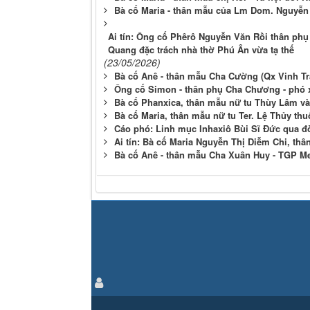
Bà cố Maria - thân mẫu của Lm Dom. Nguyễn
Ai tín: Ông cố Phêrô Nguyễn Văn Rồi thân ph
Quang đặc trách nhà thờ Phú Ân vừa tạ thế
(23/05/2026)
Bà cố Anê - thân mẫu Cha Cường (Qx Vinh Tr
Ông cố Simon - thân phụ Cha Chương - phó 
Bà cố Phanxica, thân mẫu nữ tu Thùy Lâm và
Bà cố Maria, thân mẫu nữ tu Ter. Lệ Thủy t
Cáo phó: Linh mục Inhaxiô Bùi Sĩ Đức qua đ
Ai tín: Bà cố Maria Nguyễn Thị Diễm Chi, th
Bà cố Anê - thân mẫu Cha Xuân Huy - TGP M