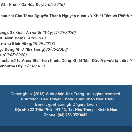
(31/05/2026)
 Văn Nhứt - Qx Hòa Do
ụ của hai Cha Tôma Nguyễn Thành Nguyên quản xứ Khiết Tâm và Phêrô 
(17/05/2026)
ang), Sr Xuân An và Sr Thùy
(11/05/2026)
xứ Ninh Hòa
(05/05/2026)
 nữ tu Bích Hằng
(03/05/2026)
huộc Dòng MTG Nha Trang
(02/05/2026)
ời
(11
ân mẫu nữ tu Anna Bích Hân thuộc Dòng Khiết Tâm Đức Mẹ vừa tạ thế
(30/03/2026)
elbourne Úc
Copyright © [2018] Giáo phận Nha Trang. All rights reserved.
Phụ trách: Ban Truyền Thông Giáo Phận Nha Trang
Email: gpnhatrangbtt@gmail.com
Địa chỉ: 22 Trần Phú - HT 42, Tp. Nha Trang - Khánh Hoà
Phone: (84) 258.3523842