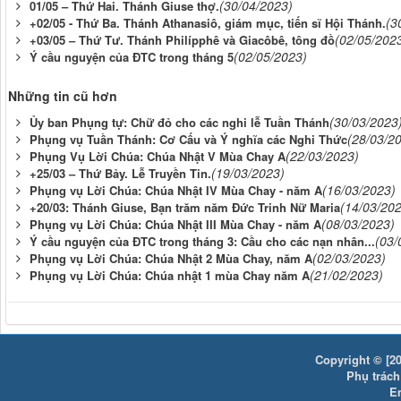
(30/04/2023)
01/05 – Thứ Hai. Thánh Giuse thợ.
(3
+02/05 - Thứ Ba. Thánh Athanasiô, giám mục, tiến sĩ Hội Thánh.
(02/05/202
+03/05 – Thứ Tư. Thánh Philípphê và Giacôbê, tông đồ
(02/05/2023)
Ý cầu nguyện của ĐTC trong tháng 5
Những tin cũ hơn
(30/03/2023
Ủy ban Phụng tự: Chữ đỏ cho các nghi lễ Tuần Thánh
(28/03/2
Phụng vụ Tuần Thánh: Cơ Cấu và Ý nghĩa các Nghi Thức
(22/03/2023)
Phụng Vụ Lời Chúa: Chúa Nhật V Mùa Chay A
(19/03/2023)
+25/03 – Thứ Bảy. Lễ Truyền Tin.
(16/03/2023)
Phụng vụ Lời Chúa: Chúa Nhật IV Mùa Chay - năm A
(14/03/20
+20/03: Thánh Giuse, Bạn trăm năm Đức Trinh Nữ Maria
(08/03/2023)
Phụng vụ Lời Chúa: Chúa Nhật III Mùa Chay - năm A
(03/
Ý cầu nguyện của ĐTC trong tháng 3: Cầu cho các nạn nhân...
(02/03/2023)
Phụng vụ Lời Chúa: Chúa Nhật 2 Mùa Chay, năm A
(21/02/2023)
Phụng vụ Lời Chúa: Chúa nhật 1 mùa Chay năm A
Copyright © [20
Phụ trách:
E