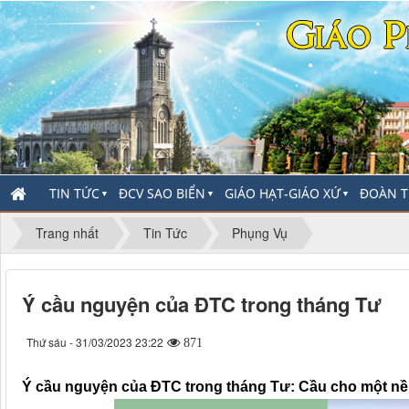
TIN TỨC
ĐCV SAO BIỂN
GIÁO HẠT-GIÁO XỨ
ĐOÀN T
▼
▼
▼
Trang nhất
Tin Tức
Phụng Vụ
Ý cầu nguyện của ĐTC trong tháng Tư
Thứ sáu - 31/03/2023 23:22
871
Ý cầu nguyện của ĐTC trong tháng Tư: Cầu cho một nề