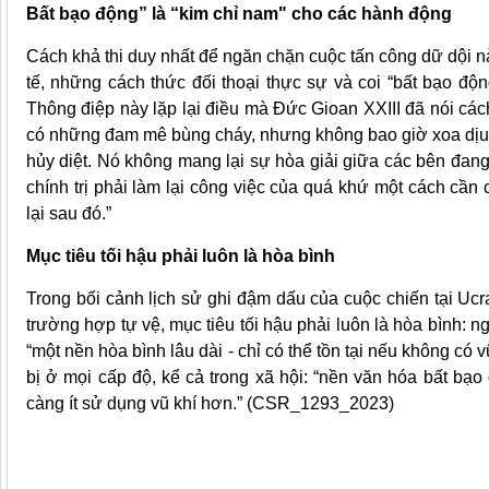
Bất bạo động” là “kim chỉ nam" cho các hành động
Cách khả thi duy nhất để ngăn chặn cuộc tấn công dữ dội n
tế, những cách thức đối thoại thực sự và coi “bất bạo độ
Thông điệp này lặp lại điều mà Đức Gioan XXIII đã nói các
có những đam mê bùng cháy, nhưng không bao giờ xoa dịu 
hủy diệt. Nó không mang lại sự hòa giải giữa các bên đan
chính trị phải làm lại công việc của quá khứ một cách cần
lại sau đó.”
Mục tiêu tối hậu phải luôn là hòa bình
Trong bối cảnh lịch sử ghi đậm dấu của cuộc chiến tại Uc
trường hợp tự vệ, mục tiêu tối hậu phải luôn là hòa bình: 
“một nền hòa bình lâu dài - chỉ có thể tồn tại nếu không có 
bị ở mọi cấp độ, kể cả trong xã hội: “nền văn hóa bất bạo
càng ít sử dụng vũ khí hơn.” (CSR_1293_2023)