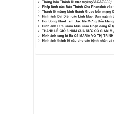
(28/03/2020)
Thông báo Thánh lễ trực tuyến
Phép lành của Đức Thánh Cha Phanxicô vào t
Thánh lễ mừng kính thánh Giuse bổn mạng Đ
Hình ảnh Đại Diện các Linh Mục, Ban ngành
Hội Dòng Khiết Tâm Đức Mẹ Mừng Bổn Mạng
Hình ảnh Đức Giám Mục Giáo Phận dâng lễ t
THÁNH LỄ GIỖ 3 NĂM CỦA ĐỨC CỐ GIÁM 
Hình ảnh tang lễ Bà Cố MARIA VÕ THỊ TRIN
Hình ảnh thánh lễ cầu cho các bệnh nhân và