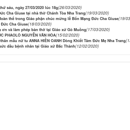
(26/03/2020)
hứ sáu, ngày 27/03/2020 lúc 18g
(19/03/2020)
ức Cha Giuse tại nhà thờ Chánh Tòa Nha Trang
(19/0
 đoàn thể trong Giáo phận chúc mừng lễ Bổn Mạng Đức Cha Giuse
(18/03/2020)
 Đức Cha Giuse
(17/03/2020)
ạ ơn và làm phép bàn thờ tại Giáo xứ Gò Muồng
(15/02/2020)
MỤC PHAOLÔ NGUYỄN VĂN HÒA
(1
H thân mẫu nữ tu ANNA HIỀN OANH Dòng Khiết Tâm Đức Mẹ Nha Trang
(12/02/2020)
 sức dầu bệnh nhân tại Giáo xứ Bắc Thành