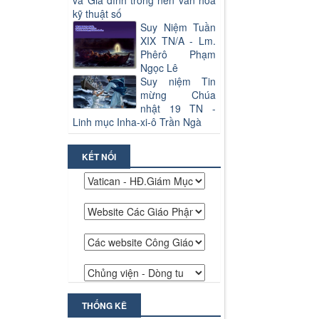
và Gia đình trong nền văn hoá
kỹ thuật số
Suy Niệm Tuần
XIX TN/A - Lm.
Phêrô Phạm
Ngọc Lê
Suy niệm Tin
mừng Chúa
nhật 19 TN -
Linh mục Inha-xi-ô Trần Ngà
KẾT NỐI
THỐNG KÊ