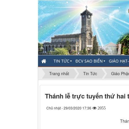
TIN TỨC
ĐCV SAO BIỂN
GIÁO HẠT
▼
▼
Trang nhất
Tin Tức
Giáo Phậ
Thánh lễ trực tuyến thứ hai
Chủ nhật - 29/03/2020 17:36
2055
Thán