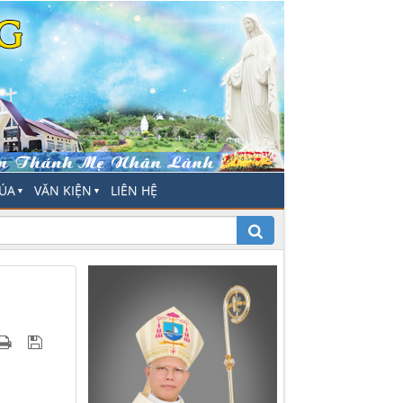
HÚA
VĂN KIỆN
LIÊN HỆ
▼
▼