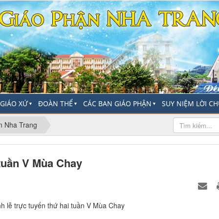
-GIÁO XỨ
ĐOÀN THỂ
CÁC BAN GIÁO PHẬN
SUY NIỆM LỜI C
▼
▼
▼
n Nha Trang
 tuần V Mùa Chay
h lễ trực tuyến thứ hai tuần V Mùa Chay