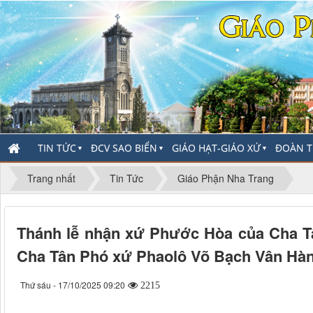
TIN TỨC
ĐCV SAO BIỂN
GIÁO HẠT-GIÁO XỨ
ĐOÀN T
▼
▼
▼
Trang nhất
Tin Tức
Giáo Phận Nha Trang
Thánh lễ nhận xứ Phước Hòa của Cha 
Cha Tân Phó xứ Phaolô Võ Bạch Vân Hà
Thứ sáu - 17/10/2025 09:20
2215