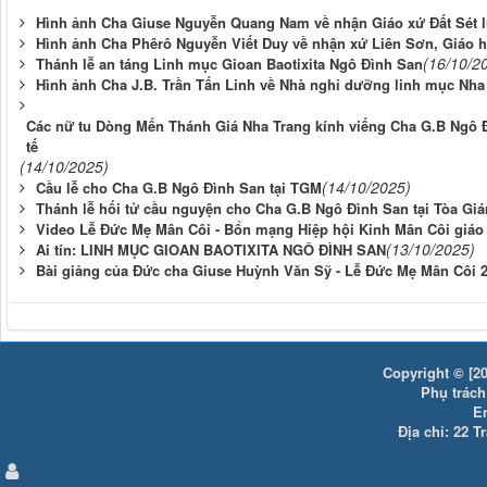
Hình ảnh Cha Giuse Nguyễn Quang Nam về nhận Giáo xứ Đất Sét l
Hình ảnh Cha Phêrô Nguyễn Viết Duy về nhận xứ Liên Sơn, Giáo 
(16/10/2
Thánh lễ an táng Linh mục Gioan Baotixita Ngô Đình San
Hình ảnh Cha J.B. Trần Tấn Linh về Nhà nghỉ dưỡng linh mục Nha
Các nữ tu Dòng Mến Thánh Giá Nha Trang kính viếng Cha G.B Ngô 
tế
(14/10/2025)
(14/10/2025)
Cầu lễ cho Cha G.B Ngô Đình San tại TGM
Thánh lễ hối tử cầu nguyện cho Cha G.B Ngô Đình San tại Tòa Gi
Video Lễ Đức Mẹ Mân Côi - Bổn mạng Hiệp hội Kinh Mân Côi giáo
(13/10/2025)
Ai tín: LINH MỤC GIOAN BAOTIXITA NGÔ ĐÌNH SAN
Bài giảng của Đức cha Giuse Huỳnh Văn Sỹ - Lễ Đức Mẹ Mân Côi 
Copyright © [20
Phụ trách:
E
Địa chỉ: 22 