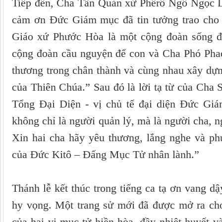
Tiếp đến, Cha Tân Quản xứ Phêrô Ngô Ngọc L
cảm ơn Đức Giám mục đã tin tưởng trao cho 
Giáo xứ Phước Hòa là một cộng đoàn sống độ
cộng đoàn cầu nguyện để con và Cha Phó Phaol
thương trong chân thành và cùng nhau xây dựng
của Thiên Chúa.” Sau đó là lời tạ từ của Ch
Tổng Đại Diện - vị chủ tế đại diện Đức Gi
không chỉ là người quản lý, mà là người cha, 
Xin hai cha hãy yêu thương, lắng nghe và ph
của Đức Kitô – Đấng Mục Tử nhân lành.”
Thánh lễ kết thúc trong tiếng ca tạ ơn vang d
hy vọng. Một trang sử mới đã được mở ra ch
của hai vị mục tử hiền hòa, đầy nhiệt huyết 