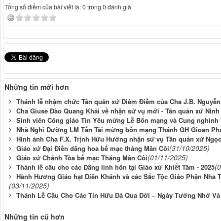
Tổng số điểm của bài viết là: 0 trong 0 đánh giá
Những tin mới hơn
Thánh lễ nhậm chức Tân quản xứ Diêm Điềm của Cha J.B. Nguyễ
Cha Giuse Đào Quang Khải về nhận sứ vụ mới - Tân quản xứ Ninh
Sinh viên Công giáo Tin Yêu mừng Lễ Bổn mạng và Cung nghinh T
Nhà Nghỉ Dưỡng LM Tấn Tài mừng bổn mạng Thánh GH Gioan Pha
Hình ảnh Cha F.X. Trịnh Hữu Hưởng nhận sứ vụ Tân quản xứ Ngọ
(31/10/2025)
Giáo xứ Đại Điền dâng hoa bế mạc tháng Mân Côi
(01/11/2025)
Giáo xứ Chánh Tòa bế mạc Tháng Mân Côi
(
Thánh lễ cầu cho các Đẳng linh hồn tại Giáo xứ Khiết Tâm - 2025
Hành Hương Giáo hạt Diên Khánh và các Sắc Tộc Giáo Phận Nha Tr
(03/11/2025)
Thánh Lễ Cầu Cho Các Tín Hữu Đã Qua Đời – Ngày Tưởng Nhớ Và 
Những tin cũ hơn