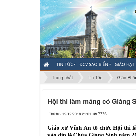
TIN TỨC
ĐCV SAO BIỂN
GIÁO HẠT
▼
▼
Trang nhất
Tin Tức
Giáo Phậ
Hội thi làm máng cỏ Giáng S
Thứ tư - 19/12/2018 21:01
2336
Giáo xứ Vĩnh An tổ chức Hội thi l
vào dịp lễ Chúa Giáng Sinh năm 2