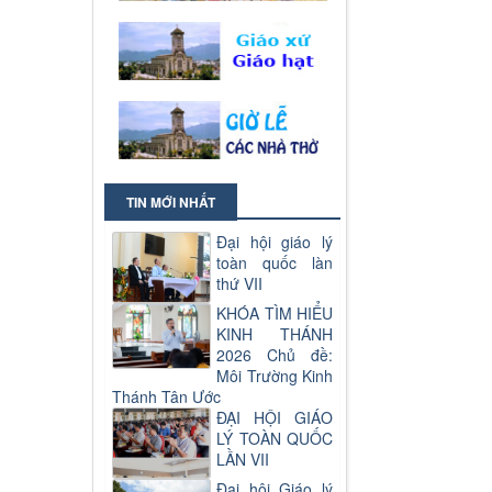
TIN MỚI NHẤT
Đại hội giáo lý
toàn quốc làn
thứ VII
KHÓA TÌM HIỂU
KINH THÁNH
2026 Chủ đề:
Môi Trường Kinh
Thánh Tân Ước
ĐẠI HỘI GIÁO
LÝ TOÀN QUỐC
LẦN VII
Đại hội Giáo lý