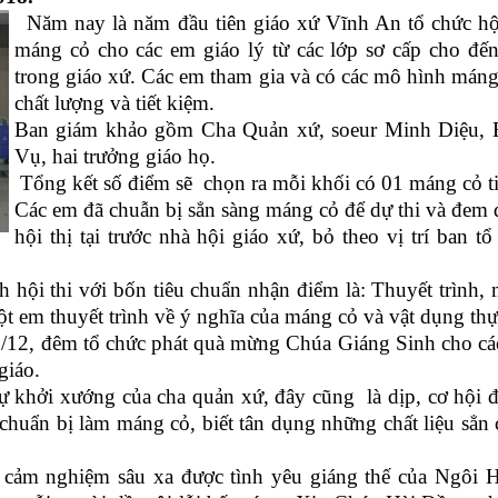
Năm nay là năm đầu tiên giáo xứ Vĩnh An tổ chức hộ
máng cỏ cho các em giáo lý từ các lớp sơ cấp cho đế
trong giáo xứ. Các em tham gia và có các mô hình mán
chất lượng và tiết kiệm.
Ban giám khảo gồm Cha Quản xứ, soeur Minh Diệu,
Vụ, hai trưởng giáo họ.
Tổng kết số điểm sẽ chọn ra mỗi khối có 01 máng cỏ t
Các em đã chuẫn bị sẳn sàng máng cỏ để dự thi và đem
hội thị tại trước nhà hội giáo xứ, bỏ theo vị trí ban tổ
 hội thi với bốn tiêu chuẩn nhận điểm là: Thuyết trình, 
ột em thuyết trình về ý nghĩa của máng cỏ và vật dụng th
/12, đêm tổ chức phát quà mừng Chúa Giáng Sinh cho cá
g giáo.
ự khởi xướng của cha quản xứ, đây cũng là dịp, cơ hội 
huẩn bị làm máng cỏ, biết tân dụng những chất liệu sẳn c
 cảm nghiệm sâu xa được tình yêu giáng thế của Ngôi H