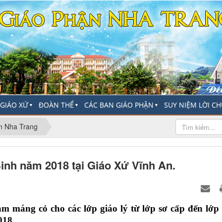
-GIÁO XỨ
ĐOÀN THỂ
CÁC BAN GIÁO PHẬN
SUY NIỆM LỜI C
▼
▼
▼
n Nha Trang
inh năm 2018 tại Giáo Xứ Vĩnh An.
àm máng cỏ cho các lớp giáo lý từ lớp sơ cấp đến lớp
018.