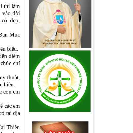
i thi làm
n vào đời
g cỏ đẹp,
 Ban Mục
iêu biểu.
 đến điểm
 chức chỉ
mỹ thuật,
ực hiện.
c con em
để các em
ó tại địa
ai Thiên