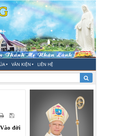
HÚA
VĂN KIỆN
LIÊN HỆ
▼
▼
 Vào đời