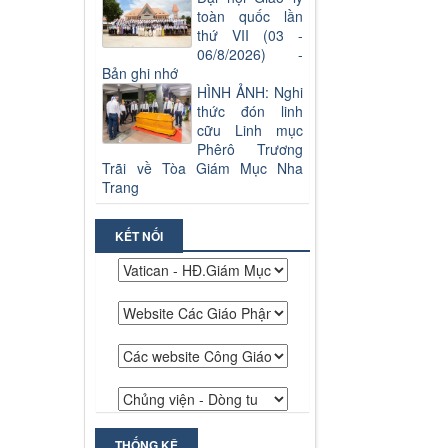
toàn quốc lần
thứ VII (03 -
06/8/2026) -
Bản ghi nhớ
HÌNH ẢNH: Nghi
thức đón linh
cữu Linh mục
Phêrô Trương
Trãi về Tòa Giám Mục Nha
Trang
KẾT NỐI
THỐNG KÊ