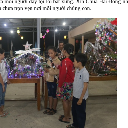
ta mỗi người đầy tội lỗi bất xứng. Xin Chúa Hài Đồng 
à chưa trọn vẹn nơi mỗi người chúng con.