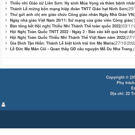
Thiếu nhi Giáo xứ Liên Sơn: Hy sinh Mùa Vọng và thăm bệnh nhâ
(25
Thánh Lễ mừng bổn mạng hiệp đoàn TNTT Giáo hạt Ninh Sơn
Thư gửi anh chị em giáo chức Công giáo nhân Ngày Nhà Giáo VN
(
Ngày nhà giáo Việt Nam 20/11: Sứ mạng của giáo viên Công giáo
(03/11/
Bản tổng kết Hội nghị Thiếu Nhi Thánh Thể toàn quốc 2022
Hội Nghị Toàn Quốc TNTT 2022 - Ngày 2 - Báo cáo kết quả hoạt độ
(27/
Hội Nghị Toàn Quốc Thiếu Nhi Thánh Thể Việt Nam năm 2022
(27/10/202
Gia Đình Tận Hiến: Thánh Lễ biệt kính trái tim Mẹ Maria
Lễ Đức Mẹ Mân Côi - Quan thầy GĐ cầu nguyện Mễ Du Nha Trang.
Copyright © [20
Phụ trách:
E
Địa chỉ: 22 