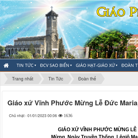
TIN TỨC
ĐCV SAO BIỂN
GIÁO HẠT-GIÁO XỨ
ĐOÀN T
▼
▼
▼
Trang nhất
Tin Tức
Đoàn thể
Giáo xứ Vĩnh Phước Mừng Lễ Đức Maria
Chủ nhật - 01/01/2023 00:06
1636
GIÁO XỨ VĨNH PHƯỚC MỪNG LỄ MARIA
Mừng Ngày Truyền Thống Lêgiô Mar