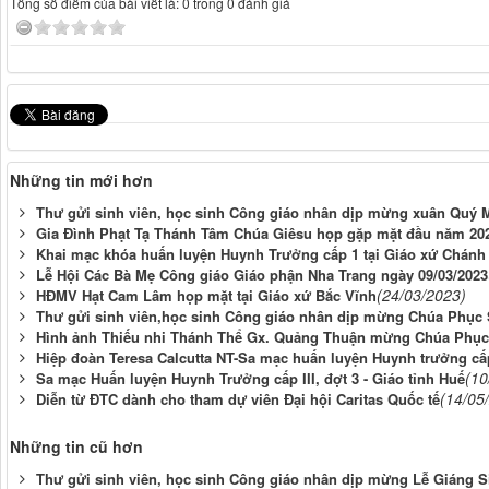
Tổng số điểm của bài viết là: 0 trong 0 đánh giá
Những tin mới hơn
Thư gửi sinh viên, học sinh Công giáo nhân dịp mừng xuân Quý 
Gia Đình Phạt Tạ Thánh Tâm Chúa Giêsu họp gặp mặt đầu năm 20
Khai mạc khóa huấn luyện Huynh Trưởng cấp 1 tại Giáo xứ Chánh
Lễ Hội Các Bà Mẹ Công giáo Giáo phận Nha Trang ngày 09/03/2023
(24/03/2023)
HĐMV Hạt Cam Lâm họp mặt tại Giáo xứ Bắc Vĩnh
Thư gửi sinh viên,học sinh Công giáo nhân dịp mừng Chúa Phục 
Hình ảnh Thiếu nhi Thánh Thể Gx. Quảng Thuận mừng Chúa Phục
Hiệp đoàn Teresa Calcutta NT-Sa mạc huấn luyện Huynh trưởng cấ
(10
Sa mạc Huấn luyện Huynh Trưởng cấp III, đợt 3 - Giáo tỉnh Huế
(14/05
Diễn từ ĐTC dành cho tham dự viên Đại hội Caritas Quốc tế
Những tin cũ hơn
Thư gửi sinh viên, học sinh Công giáo nhân dịp mừng Lễ Giáng S