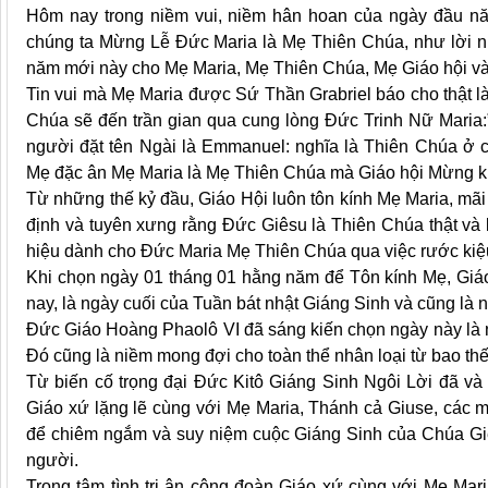
Hôm nay trong niềm vui, niềm hân hoan của ngày đầu n
chúng ta Mừng Lễ Đức Maria là Mẹ Thiên Chúa, như lời nh
năm mới này cho Mẹ Maria, Mẹ Thiên Chúa, Mẹ Giáo hội v
Tin vui mà Mẹ Maria được Sứ Thần Grabriel báo cho thật là
Chúa sẽ đến trần gian qua cung lòng Đức Trinh Nữ Maria:” 
người đặt tên Ngài là Emmanuel: nghĩa là Thiên Chúa ở c
Mẹ đặc ân Mẹ Maria là Mẹ Thiên Chúa mà Giáo hội Mừng k
Từ những thế kỷ đầu, Giáo Hội luôn tôn kính Mẹ Maria, mã
định và tuyên xưng rằng Đức Giêsu là Thiên Chúa thật và 
hiệu dành cho Đức Maria Mẹ Thiên Chúa qua việc rước kiệu 
Khi chọn ngày 01 tháng 01 hằng năm để Tôn kính Mẹ, Giáo
nay, là ngày cuối của Tuần bát nhật Giáng Sinh và cũng là
Đức Giáo Hoàng Phaolô VI đã sáng kiến chọn ngày này là n
Đó cũng là niềm mong đợi cho toàn thể nhân loại từ bao thế
Từ biến cố trọng đại Đức Kitô Giáng Sinh Ngôi Lời đã và
Giáo xứ lặng lẽ cùng với Mẹ Maria, Thánh cả Giuse, các
để chiêm ngắm và suy niệm cuộc Giáng Sinh của Chúa Gi
người.
Trong tâm tình tri ân cộng đoàn Giáo xứ cùng với Mẹ Ma