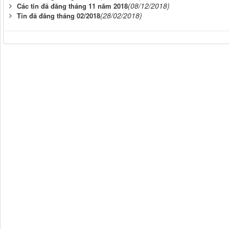
(08/12/2018)
Các tin đã đăng tháng 11 năm 2018
(28/02/2018)
Tin đã đăng tháng 02/2018