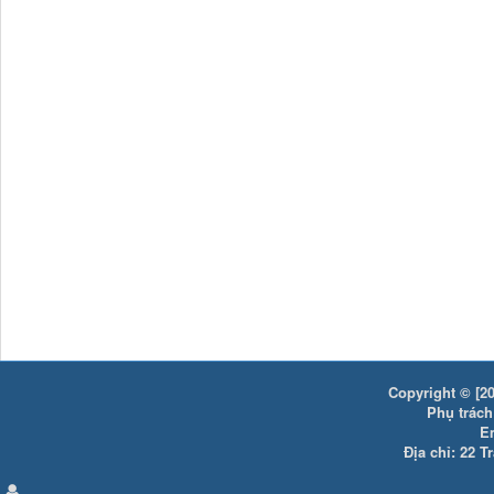
Copyright © [20
Phụ trách:
E
Địa chỉ: 22 