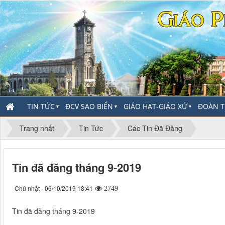
TIN TỨC
ĐCV SAO BIỂN
GIÁO HẠT-GIÁO XỨ
ĐOÀN T
▼
▼
▼
Trang nhất
Tin Tức
Các Tin Đã Đăng
Tin đã đăng tháng 9-2019
Chủ nhật - 06/10/2019 18:41
2749
Tin đã đăng tháng 9-2019