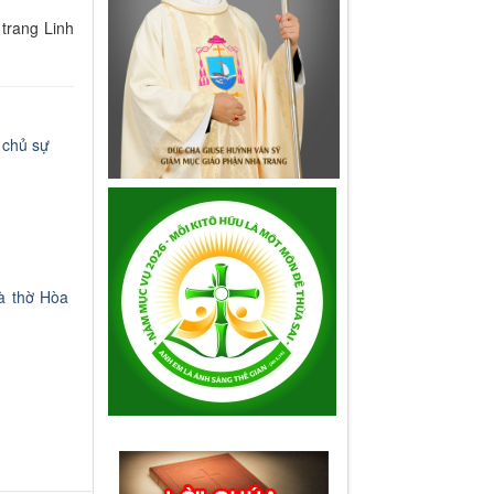
trang Linh
 chủ sự
à thờ Hòa