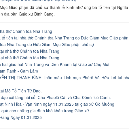
ục Giáo phận đã chủ sự thánh lễ kính nhớ ông bà tổ tiên tại Nghĩa 
rên địa bàn Giáo xứ Bình Cang.
nhà thờ Chánh tòa Nha Trang
à tổ tiên tại nhà thờ Chánh tòa Nha Trang do Đức Giám Mục Giáo phận
h tòa Nha Trang do Đức Giám Mục Giáo phận chủ sự
 tại nhà thờ Chánh tòa Nha Trang
 tại nhà thờ Chánh tòa Nha Trang
ủa hai giáo hạt Nha Trang và Diên Khánh tại Giáo xứ Chợ Mới
t Cam Ranh - Cam Lâm
YỄN THỊ THANH BÌNH, thân mẫu Linh mục Phêrô Võ Hữu Lợi tại nh
tại Mộ Tổ Tiên Tử Đạo.
tử đạo cải táng hài cốt Cha Phaolô Cát và Cha Đôminicô Cảnh.
 hạt Ninh Hòa - Vạn Ninh ngày 11.01.2025 tại giáo xứ Gò Muồng
 quà cho những gia đình khó khăn trong Giáo xứ
 Rang Ngày 01.01.2025