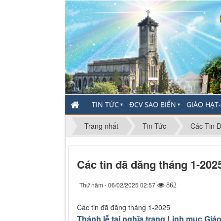
TIN TỨC
ĐCV SAO BIỂN
GIÁO HẠT
▼
▼
Trang nhất
Tin Tức
Các Tin 
Các tin đã đăng tháng 1-202
Thứ năm - 06/02/2025 02:57
862
Các tin đã đăng tháng 1-2025
Thánh lễ tại nghĩa trang Linh mục G