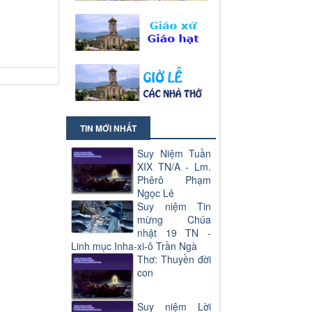
TIN MỚI NHẤT
Suy Niệm Tuần
XIX TN/A - Lm.
Phêrô Phạm
Ngọc Lê
Suy niệm Tin
mừng Chúa
nhật 19 TN -
Linh mục Inha-xi-ô Trần Ngà
Thơ: Thuyền đời
con
Suy niệm Lời