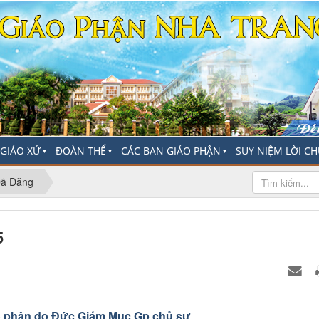
-GIÁO XỨ
ĐOÀN THỂ
CÁC BAN GIÁO PHẬN
SUY NIỆM LỜI C
▼
▼
▼
Đã Đăng
5
iáo phận do Đức Giám Mục Gp chủ sự