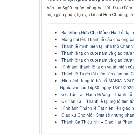
Vào lúc 6g00, ngày mồng hai tết, Đức Giám M
mục giáo phận, tọa lạc lại núi Hòn Chuông, t
Bài Giảng Đức Cha Mồng Hai Tết tại 
Mồng hai tết: Thánh lễ cầu cho ông b
Thánh lễ minh niên tại nhà thờ Chán
Thánh lễ tạ ơn cuối năm và giao thừa
Thánh lễ tạ ơn cuối năm và giao thừa
Hình ảnh thánh lễ tạ ơn và tất niên c
Thánh lễ Tạ ơn tất niên liên giáo hạ
Hình ảnh tang lễ bà cố MARIA NGU
Nghĩa vào lúc 14g30, ngày 13/01/2025
Gx. Tấn Tài: Hành Hương - Thánh Lễ 
Gx Tấn Tài - Thánh lễ tại mộ tổ tiên 
Hình ảnh Thánh lễ Tất niên liên giáo
Giáo xứ Chợ Mới: Chia sẻ những phần
Thánh Ca Thiếu Nhi – Giáo Hạt Phan