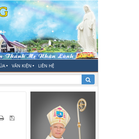
HÚA
VĂN KIỆN
LIÊN HỆ
▼
▼