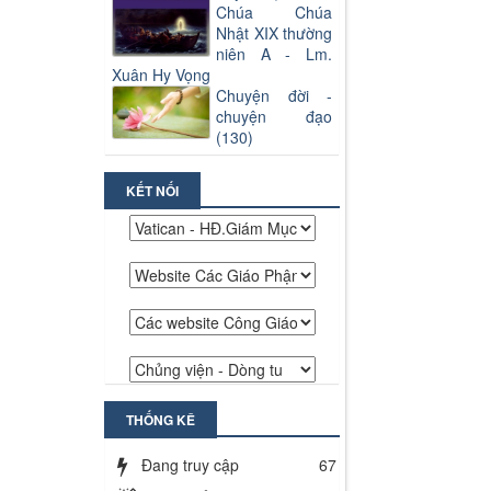
Chúa Chúa
Nhật XIX thường
niên A - Lm.
Xuân Hy Vọng
Chuyện đời -
chuyện đạo
(130)
KẾT NỐI
THỐNG KÊ
Đang truy cập
67