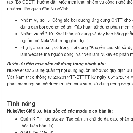
tạo (Bộ GDĐT) hướng dẫn việc triển khai nhiệm vụ công nghệ th
như sau liên quan đến NukeViet:
Nhiệm vụ số "5. Công tác bồi dưỡng ứng dụng CNTT cho gi
dung cần bồi dưỡng" có ghi "Tập huấn sử dụng phần mềm 
Nhiệm vụ số " 10. Khai thác, sử dụng và dạy học bằng ph
nguồn mở NukeViet trong giáo dục."
Phụ lục văn bản, có trong nội dung "Khuyến cáo khi sử d
làm website mã nguồn đóng" và "Nên làm NukeViet: phần
Được ưu tiên mua sắm sử dụng trong chính phủ
NukeViet CMS là hệ quản trị nội dung nguồn mở được quy định ưu 
Việt Nam theo thông tư 20/2014/TT-BTTTT ký ngày 05/12/2014 v
phần mềm nguồn mở được ưu tiên mua sắm, sử dụng trong cơ qua
Tính năng
NukeViet CMS 3.0 bản gốc có các module cơ bản là:
Quản lý Tin tức (
News
: Tạo bản tin chủ đề đa cấp, phân q
thảo luận bản tin),
Giới thiệu (
About
),