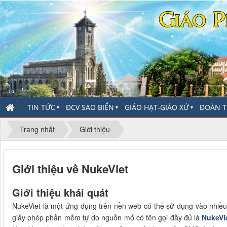
TIN TỨC
ĐCV SAO BIỂN
GIÁO HẠT-GIÁO XỨ
ĐOÀN T
▼
▼
▼
Trang nhất
Giới thiệu
Giới thiệu về NukeViet
Giới thiệu khái quát
NukeViet là một ứng dụng trên nền web có thể sử dụng vào nhiề
giấy phép phần mềm tự do nguồn mở có tên gọi đầy đủ là
NukeVi