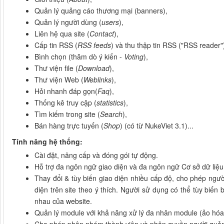
Quản lý quảng cáo thương mại (banners),
Quản lý người dùng (
users
),
Liên hệ qua site (
Contact
),
Cấp tin RSS (
RSS feeds
) và thu thập tin RSS ("RSS reader"
Bình chọn (thăm dò ý kiến -
Voting
),
Thư viện file (
Download
),
Thư viện Web (
Weblinks
),
Hỏi nhanh đáp gọn(
Faq
),
Thống kê truy cập (
statistics
),
Tìm kiếm trong site (
Search
),
Bán hàng trực tuyến (
Shop
) (có từ NukeViet 3.1)...
Tính năng hệ thống:
Cài đặt, nâng cấp và đóng gói tự động.
Hỗ trợ đa ngôn ngữ giao diện và đa ngôn ngữ Cơ sở dữ liệ
Thay đổi & tùy biến giao diện nhiều cấp độ, cho phép ngườ
diện trên site theo ý thích. Người sử dụng có thể tùy biến 
nhau của website.
Quản lý module với khả năng xử lý đa nhân module (ảo hóa