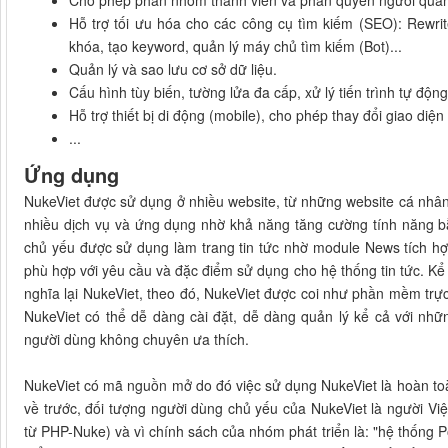
Cho phép phân nhóm thành viên và phân quyền người quản 
Hỗ trợ tối ưu hóa cho các công cụ tìm kiếm (SEO): Rewrite
khóa, tạo keyword, quản lý máy chủ tìm kiếm (Bot)...
Quản lý và sao lưu cơ sở dữ liệu.
Cấu hình tùy biến, tường lửa đa cấp, xử lý tiến trình tự động.
Hỗ trợ thiết bị di động (mobile), cho phép thay đổi giao diện
...
Ứng dụng
NukeViet được sử dụng ở nhiều website, từ những website cá nhân
nhiều dịch vụ và ứng dụng nhờ khả năng tăng cường tính năng bằ
chủ yếu được sử dụng làm trang tin tức nhờ module News tích hợp 
phù hợp với yêu cầu và đặc điểm sử dụng cho hệ thống tin tức. Kể 
nghĩa lại NukeViet, theo đó, NukeViet được coi như phần mềm tr
NukeViet có thể dễ dàng cài đặt, dễ dàng quản lý kể cả với n
người dùng không chuyên ưa thích.
NukeViet có mã nguồn mở do đó việc sử dụng NukeViet là hoàn toàn 
về trước, đối tượng người dùng chủ yếu của NukeViet là người V
từ PHP-Nuke) và vì chính sách của nhóm phát triển là: "hệ thống Po