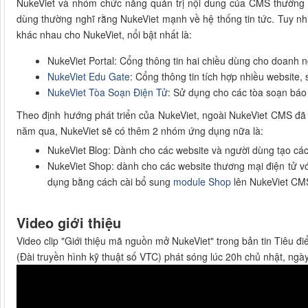
NukeViet và nhóm chức năng quản trị nội dung của CMS thường 
dùng thường nghĩ rằng NukeViet mạnh về hệ thống tin tức. Tuy nhiê
khác nhau cho NukeViet, nổi bật nhất là:
NukeViet Portal: Cổng thông tin hai chiều dùng cho doanh n
NukeViet Edu Gate
: Cổng thông tin tích hợp nhiều website,
NukeViet Tòa Soạn Điện Tử
: Sử dụng cho các tòa soạn báo đ
Theo định hướng phát triển của NukeViet, ngoài NukeViet CMS đã
năm qua, NukeViet sẽ có thêm 2 nhóm ứng dụng nữa là:
NukeViet Blog: Dành cho các website và người dùng tạo các
NukeViet Shop: dành cho các website thương mại điện tử với
dụng bằng cách cài bổ sung
module Shop
lên NukeViet CM
Video giới thiệu
Video clip "Giới thiệu mã nguồn mở NukeViet" trong bản tin Tiêu đi
(Đài truyền hình kỹ thuật số VTC) phát sóng lúc 20h chủ nhật, ng