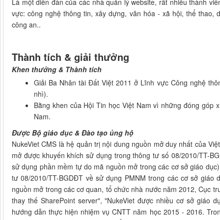
Là một diễn đàn của các nhà quản lý website, rất nhiều thành viên
vực: công nghệ thông tin, xây dựng, văn hóa - xã hội, thể thao, dị
công an..
Thành tích & giải thưởng
Khen thưởng & Thành tích
Giải Ba Nhân tài Đất Việt 2011 ở Lĩnh vực Công nghệ thôn
nhì).
Bằng khen của Hội Tin học Việt Nam vì những đóng góp xu
Nam.
Được Bộ giáo dục & Đào tạo ủng hộ
NukeViet CMS là hệ quản trị nội dung nguồn mở duy nhất của 
mở được khuyến khích sử dụng trong thông tư số 08/2010/TT-
sử dụng phần mềm tự do mã nguồn mở trong các cơ sở giáo dục). Tr
tư 08/2010/TT-BGDĐT về sử dụng PMNM trong các cơ sở giáo dục
nguồn mở trong các cơ quan, tổ chức nhà nước năm 2012, Cục tr
thay thế SharePoint server", "NukeViet được nhiều cơ sở giáo d
hướng dẫn thực hiện nhiệm vụ CNTT năm học 2015 - 2016. Tr